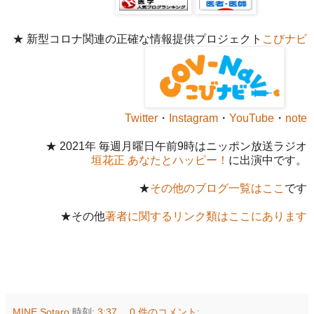
★ 新型コロナ関連の正確な情報提供プロジェクト
こびナビ
Twitter
・
Instagram
・
YouTube
・
note
★ 2021年 毎週月曜日午前9時はニッポン放送ラジオ
垣花正 あなたとハッピー！
に出演中です。
★
その他のブログ一覧はここ
です
★その他
著者に関するリンク類はここにあります
MINE Sotaro
時刻:
3:37
0 件のコメント: