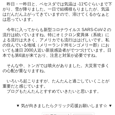
昨日・一昨日と、ベセスダでは気温は -11℃ぐらいまで下
がり、雪が降りました。一日で結構積もりましたが、気温
はだんだん上がってきていますので、溶けてくるかなぁと
は思っています。
今年に入ってからも新型コロナウイルス SARS-CoV-2 の
流行は続いていますね。特にオミクロン変異体（系統）に
よる流行は大きく、アメリカでも流行ははげしいです。私
の住んでいる地域（メリーランド州モンゴメリー郡）にお
いても連日 2000人近い新規感染者がでつづけています。日
本でも第6波が来ており、注意と対策が必要ですね。
そんな中、トンガでは噴火がありました。大災害で多く
の心配が重なりますね。
いろいろ起こりますが、たんたんと過ごしていくことが
重要だと感じています。
ブログもたんたんとすすめていきたいと思います。
▼ 気が向きましたらクリック応援お願いします☆ ▼