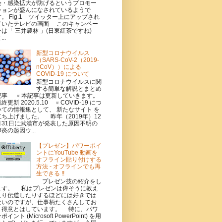
染・感染拡大が防げるというプロモー
ションが盛んになされているようで
す。 Fig.1 ツイッター上にアップされ
ていたテレビの画面 このキャンペー
ンは「 三井農林 」(日東紅茶ですね)
...
新型コロナウイルス
（SARS-CoV-2（2019-
nCoV））による
COVID-19 について
新型コロナウイルスに関
する簡単な解説とまとめ
記事 ※ 本記事は更新していきます。
終更新 2020.5.10 ※ COVID-19 につ
いての情報集として、 新たなサイト を
立ち上げました。 昨年（2019年）12
月31日に武漢市が発表した原因不明の
炎の起因ウ...
【プレゼン】パワーポイ
ントにYouTube 動画を
オフライン貼り付けする
方法 - オフラインでも再
生できる !!
プレゼン技の紹介をし
ます。 私はプレゼンは偉そうに教え
たり伝道したりするほどには好きでは
ないのですが、仕事柄たくさんしてお
り得意とはしています。 特に、パワ
ポイント (Microsoft PowerPoint) を用