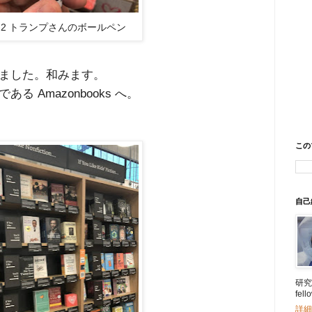
g.2 トランプさんのボールペン
ました。和みます。
 Amazonbooks へ。
この
自己
研究所
fe
詳細