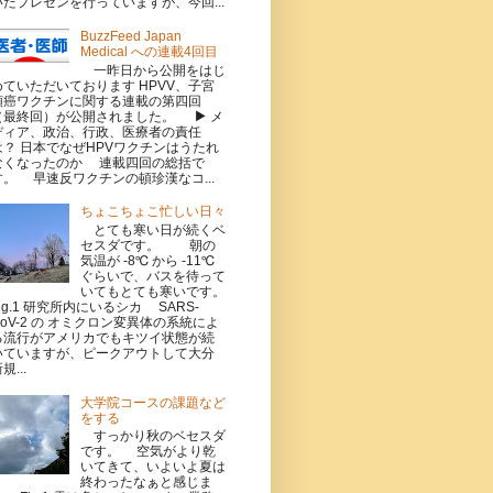
いたプレゼンを行っていますが、今回...
BuzzFeed Japan
Medical への連載4回目
一昨日から公開をはじ
めていただいております HPVV、子宮
頸癌ワクチンに関する連載の第四回
（最終回）が公開されました。 ▶ メ
ディア、政治、行政、医療者の責任
は？ 日本でなぜHPVワクチンはうたれ
なくなったのか 連載四回の総括で
す。 早速反ワクチンの頓珍漢なコ...
ちょこちょこ忙しい日々
とても寒い日が続くベ
セスダです。 朝の
気温が -8℃ から -11℃
ぐらいで、バスを待って
いてもとても寒いです。
Fig.1 研究所内にいるシカ SARS-
CoV-2 の オミクロン変異体の系統によ
る流行がアメリカでもキツイ状態が続
いていますが、ピークアウトして大分
規...
大学院コースの課題など
をする
すっかり秋のベセスダ
です。 空気がより乾
いてきて、いよいよ夏は
終わったなぁと感じま