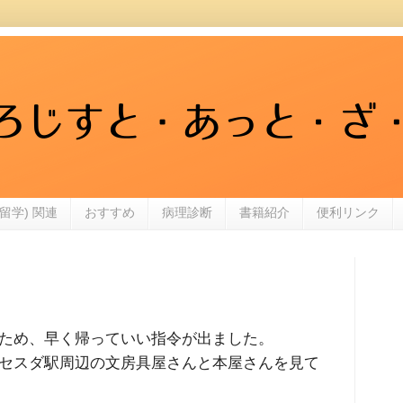
留学) 関連
おすすめ
病理診断
書籍紹介
便利リンク
ため、早く帰っていい指令が出ました。
セスダ駅周辺の文房具屋さんと本屋さんを見て