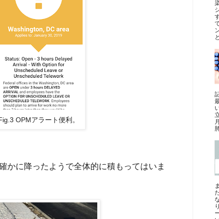
と
最
Fig.3 OPMアラート便利。
肺
確かに降ったようで全体的に積もってはいま
ー