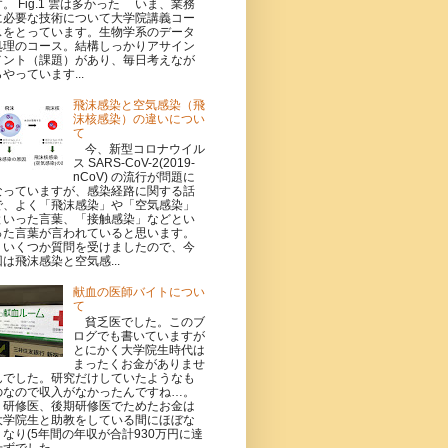
す。 Fig.1 雲は多かった いま、業務
に必要な技術について大学院講義コー
スをとっています。生物学系のデータ
処理のコース。結構しっかりアサイン
メント（課題）があり、毎日考えなが
らやっています...
飛沫感染と空気感染（飛
沫核感染）の違いについ
て
今、新型コロナウイル
ス SARS-CoV-2(2019-
nCoV) の流行が問題に
なっていますが、感染経路に関する話
で、よく「飛沫感染」や「空気感染」
といった言葉、「接触感染」などとい
った言葉が言われていると思います。
いくつか質問を受けましたので、今
回は飛沫感染と空気感...
献血の医師バイトについ
て
貧乏医でした。このブ
ログでも書いていますが
とにかく大学院生時代は
まったくお金がありませ
んでした。研究だけしていたようなも
のなので収入がなかったんですね…。
研修医、後期研修医でためたお金は
大学院生と助教をしている間にほぼな
くなり(5年間の年収が合計930万円に達