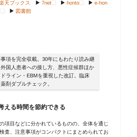
楽天ブックス
▶
7net
▶
honto
▶
e-hon
店
▶
図書館
事項を完全収載。30年にもわたり読み継
。外国人患者への接し方、悪性症候群ほか
ドライン・EBMを重視した改訂。臨床
る薬剤ダブルチェック。
考える時間を節約できる
の項目などに分かれているものの、全体を通じ
検査、注意事項がコンパクトにまとめられてお