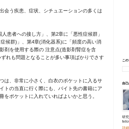
出会う疾患、症状、シチュエーションの多くは
人患者への接し方」、第2章に「悪性症候群」
ク症候群)」、第4章(消化器系)に「頻度の高い消
造影剤を使用する際の 注意点(造影剤腎症を含
いずれも問題となることが多い事項ばかりでさす
この
つは、非常に小さく、白衣のポケットに入るサ
自己
イトの当直に行く際にも、バイト先の書籍にア
冊をポケットに入れていればよいかと思う。
研究所
fe
詳細