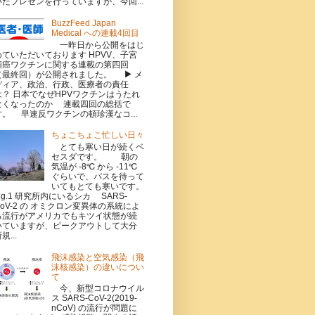
いたプレゼンを行っていますが、今回...
BuzzFeed Japan
Medical への連載4回目
一昨日から公開をはじ
めていただいております HPVV、子宮
頸癌ワクチンに関する連載の第四回
（最終回）が公開されました。 ▶ メ
ディア、政治、行政、医療者の責任
は？ 日本でなぜHPVワクチンはうたれ
なくなったのか 連載四回の総括で
す。 早速反ワクチンの頓珍漢なコ...
ちょこちょこ忙しい日々
とても寒い日が続くベ
セスダです。 朝の
気温が -8℃ から -11℃
ぐらいで、バスを待って
いてもとても寒いです。
Fig.1 研究所内にいるシカ SARS-
CoV-2 の オミクロン変異体の系統によ
る流行がアメリカでもキツイ状態が続
いていますが、ピークアウトして大分
規...
飛沫感染と空気感染（飛
沫核感染）の違いについ
て
今、新型コロナウイル
ス SARS-CoV-2(2019-
nCoV) の流行が問題に