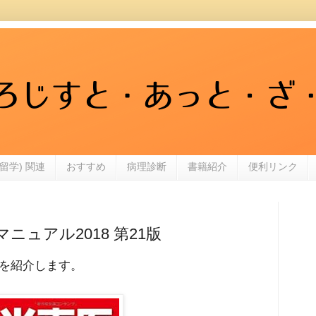
留学) 関連
おすすめ
病理診断
書籍紹介
便利リンク
ニュアル2018 第21版
を紹介します。