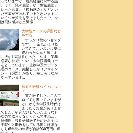
なっていますが、感染経路に関する話
で、よく「飛沫感染」や「空気感染」
といった言葉、「接触感染」などとい
った言葉が言われていると思います。
いくつか質問を受けましたので、今
回は飛沫感染と空気感...
大学院コースの課題など
をする
すっかり秋のベセスダ
です。 空気がより乾
いてきて、いよいよ夏は
終わったなぁと感じま
す。 Fig.1 雲は多かった いま、業務
に必要な技術について大学院講義コー
スをとっています。生物学系のデータ
処理のコース。結構しっかりアサイン
メント（課題）があり、毎日考えなが
らやっています...
献血の医師バイトについ
て
貧乏医でした。このブ
ログでも書いていますが
とにかく大学院生時代は
まったくお金がありませ
んでした。研究だけしていたようなも
のなので収入がなかったんですね…。
研修医、後期研修医でためたお金は
大学院生と助教をしている間にほぼな
くなり(5年間の年収が合計930万円に達