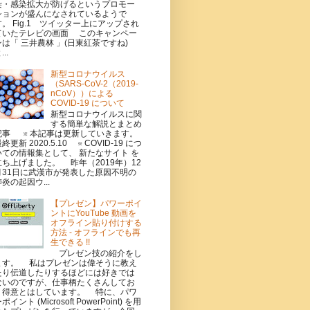
染・感染拡大が防げるというプロモー
ションが盛んになされているようで
す。 Fig.1 ツイッター上にアップされ
ていたテレビの画面 このキャンペー
ンは「 三井農林 」(日東紅茶ですね)
...
新型コロナウイルス
（SARS-CoV-2（2019-
nCoV））による
COVID-19 について
新型コロナウイルスに関
する簡単な解説とまとめ
記事 ※ 本記事は更新していきます。
終更新 2020.5.10 ※ COVID-19 につ
いての情報集として、 新たなサイト を
立ち上げました。 昨年（2019年）12
月31日に武漢市が発表した原因不明の
炎の起因ウ...
【プレゼン】パワーポイ
ントにYouTube 動画を
オフライン貼り付けする
方法 - オフラインでも再
生できる !!
プレゼン技の紹介をし
ます。 私はプレゼンは偉そうに教え
たり伝道したりするほどには好きでは
ないのですが、仕事柄たくさんしてお
り得意とはしています。 特に、パワ
ポイント (Microsoft PowerPoint) を用