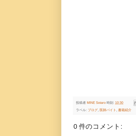
投稿者
MINE Sotaro
時刻:
10:30
ラベル:
ブログ
,
医師バイト
,
書籍紹介
0 件のコメント: