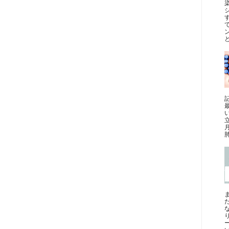
と
最
肺
ー