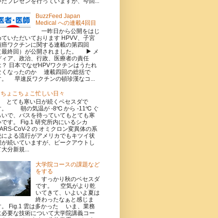
いたプレゼンを行っていますが、今回...
BuzzFeed Japan
Medical への連載4回目
一昨日から公開をはじ
めていただいております HPVV、子宮
頸癌ワクチンに関する連載の第四回
（最終回）が公開されました。 ▶ メ
ディア、政治、行政、医療者の責任
は？ 日本でなぜHPVワクチンはうたれ
なくなったのか 連載四回の総括で
す。 早速反ワクチンの頓珍漢なコ...
ちょこちょこ忙しい日々
とても寒い日が続くベセスダで
す。 朝の気温が -8℃ から -11℃ ぐ
らいで、バスを待っていてもとても寒
いです。 Fig.1 研究所内にいるシカ
SARS-CoV-2 の オミクロン変異体の系
統による流行がアメリカでもキツイ状
態が続いていますが、ピークアウトし
大分新規...
大学院コースの課題など
をする
すっかり秋のベセスダ
です。 空気がより乾
いてきて、いよいよ夏は
終わったなぁと感じま
す。 Fig.1 雲は多かった いま、業務
に必要な技術について大学院講義コー