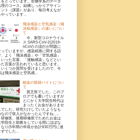
スをとっています。生物学系のデータ
処理のコース。結構しっかりアサイン
メント（課題）があり、毎日考えなが
らやっています...
飛沫感染と空気感染（飛
沫核感染）の違いについ
て
今、新型コロナウイル
ス SARS-CoV-2(2019-
nCoV) の流行が問題に
なっていますが、感染経路に関する話
で、よく「飛沫感染」や「空気感染」
といった言葉、「接触感染」などとい
った言葉が言われていると思います。
いくつか質問を受けましたので、今
回は飛沫感染と空気感...
献血の医師バイトについ
て
貧乏医でした。このブ
ログでも書いていますが
とにかく大学院生時代は
まったくお金がありませ
んでした。研究だけしていたようなも
のなので収入がなかったんですね…。
研修医、後期研修医でためたお金は
大学院生と助教をしている間にほぼな
くなり(5年間の年収が合計930万円に達
ずでした...