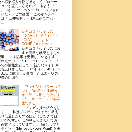
染・感染拡大が防げるというプロモー
ションが盛んになされているようで
す。 Fig.1 ツイッター上にアップされ
ていたテレビの画面 このキャンペー
ンは「 三井農林 」(日東紅茶ですね)
...
新型コロナウイルス
（SARS-CoV-2（2019-
nCoV））による
COVID-19 について
新型コロナウイルスに関
する簡単な解説とまとめ
記事 ※ 本記事は更新していきます。
終更新 2020.5.10 ※ COVID-19 につ
いての情報集として、 新たなサイト を
立ち上げました。 昨年（2019年）12
月31日に武漢市が発表した原因不明の
炎の起因ウ...
【プレゼン】パワーポイ
ントにYouTube 動画を
オフライン貼り付けする
方法 - オフラインでも再
生できる !!
プレゼン技の紹介をし
ます。 私はプレゼンは偉そうに教え
たり伝道したりするほどには好きでは
ないのですが、仕事柄たくさんしてお
り得意とはしています。 特に、パワ
ポイント (Microsoft PowerPoint) を用