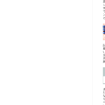
と
最
肺
ー