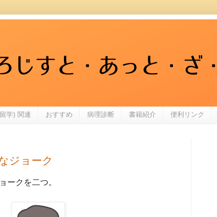
留学) 関連
おすすめ
病理診断
書籍紹介
便利リンク
なジョーク
ョークを二つ。