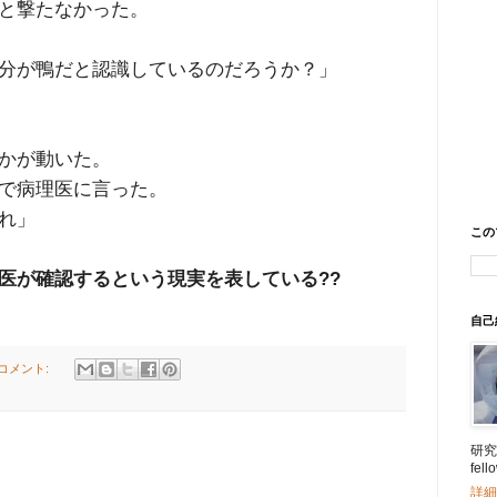
と撃たなかった。
分が鴨だと認識しているのだろうか？」
かが動いた。
で病理医に言った。
れ」
この
医が確認するという現実を表している??
自己
のコメント:
研究所
fe
詳細