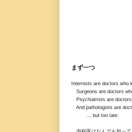
まず一つ
Internists are doctors who 
Surgeons are doctors who 
Psychiatrists are doctors
And pathologists are doct
… but too late.
内科医はなんでも知って