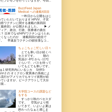
いたプレゼンを行っていますが、今回...
BuzzFeed Japan
Medical への連載4回目
一昨日から公開をはじ
めていただいております HPVV、子宮
頸癌ワクチンに関する連載の第四回
（最終回）が公開されました。 ▶ メ
ディア、政治、行政、医療者の責任
は？ 日本でなぜHPVワクチンはうたれ
なくなったのか 連載四回の総括で
す。 早速反ワクチンの頓珍漢なコ...
ちょこちょこ忙しい日々
とても寒い日が続くベ
セスダです。 朝の
気温が -8℃ から -11℃
ぐらいで、バスを待って
いてもとても寒いです。
Fig.1 研究所内にいるシカ SARS-
CoV-2 の オミクロン変異体の系統によ
る流行がアメリカでもキツイ状態が続
いていますが、ピークアウトして大分
規...
大学院コースの課題など
をする
すっかり秋のベセスダ
です。 空気がより乾
いてきて、いよいよ夏は
終わったなぁと感じま