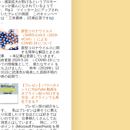
染・感染拡大が防げるというプロモー
ションが盛んになされているようで
す。 Fig.1 ツイッター上にアップされ
ていたテレビの画面 このキャンペー
ンは「 三井農林 」(日東紅茶ですね)
...
新型コロナウイルス
（SARS-CoV-2（2019-
nCoV））による
COVID-19 について
新型コロナウイルスに関
する簡単な解説とまとめ
記事 ※ 本記事は更新していきます。
終更新 2020.5.10 ※ COVID-19 につ
いての情報集として、 新たなサイト を
立ち上げました。 昨年（2019年）12
月31日に武漢市が発表した原因不明の
炎の起因ウ...
【プレゼン】パワーポイ
ントにYouTube 動画を
オフライン貼り付けする
方法 - オフラインでも再
生できる !!
プレゼン技の紹介をし
ます。 私はプレゼンは偉そうに教え
たり伝道したりするほどには好きでは
ないのですが、仕事柄たくさんしてお
り得意とはしています。 特に、パワ
ポイント (Microsoft PowerPoint) を用