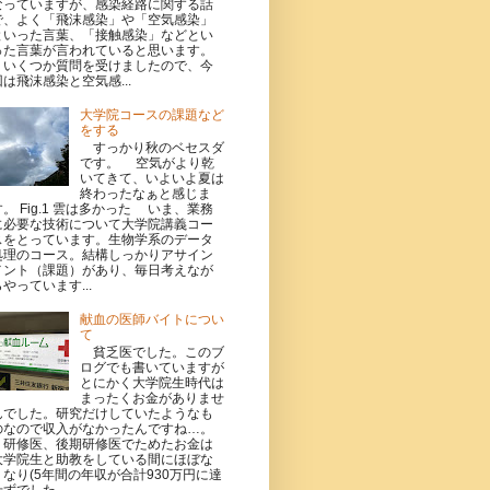
なっていますが、感染経路に関する話
で、よく「飛沫感染」や「空気感染」
といった言葉、「接触感染」などとい
った言葉が言われていると思います。
いくつか質問を受けましたので、今
回は飛沫感染と空気感...
大学院コースの課題など
をする
すっかり秋のベセスダ
です。 空気がより乾
いてきて、いよいよ夏は
終わったなぁと感じま
す。 Fig.1 雲は多かった いま、業務
に必要な技術について大学院講義コー
スをとっています。生物学系のデータ
処理のコース。結構しっかりアサイン
メント（課題）があり、毎日考えなが
らやっています...
献血の医師バイトについ
て
貧乏医でした。このブ
ログでも書いていますが
とにかく大学院生時代は
まったくお金がありませ
んでした。研究だけしていたようなも
のなので収入がなかったんですね…。
研修医、後期研修医でためたお金は
大学院生と助教をしている間にほぼな
くなり(5年間の年収が合計930万円に達