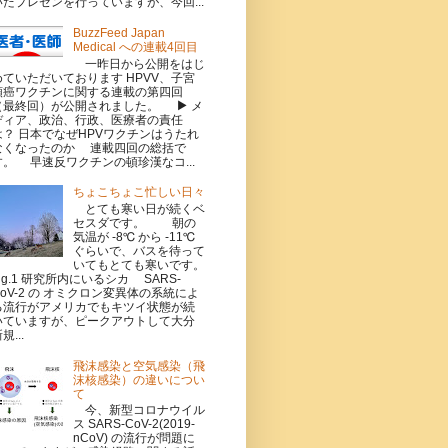
いたプレゼンを行っていますが、今回...
BuzzFeed Japan
Medical への連載4回目
一昨日から公開をはじ
めていただいております HPVV、子宮
頸癌ワクチンに関する連載の第四回
（最終回）が公開されました。 ▶ メ
ディア、政治、行政、医療者の責任
は？ 日本でなぜHPVワクチンはうたれ
なくなったのか 連載四回の総括で
す。 早速反ワクチンの頓珍漢なコ...
ちょこちょこ忙しい日々
とても寒い日が続くベ
セスダです。 朝の
気温が -8℃ から -11℃
ぐらいで、バスを待って
いてもとても寒いです。
Fig.1 研究所内にいるシカ SARS-
CoV-2 の オミクロン変異体の系統によ
る流行がアメリカでもキツイ状態が続
いていますが、ピークアウトして大分
規...
飛沫感染と空気感染（飛
沫核感染）の違いについ
て
今、新型コロナウイル
ス SARS-CoV-2(2019-
nCoV) の流行が問題に