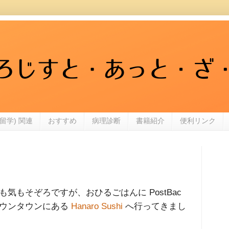
留学) 関連
おすすめ
病理診断
書籍紹介
便利リンク
もそぞろですが、おひるごはんに PostBac
ダウンタウンにある
Hanaro Sushi
へ行ってきまし