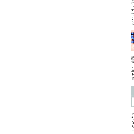
と
最
肺
ー