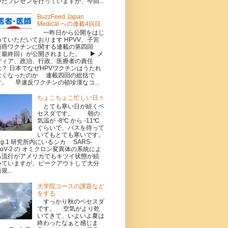
いたプレゼンを行っていますが、今回...
BuzzFeed Japan
Medical への連載4回目
一昨日から公開をはじ
めていただいております HPVV、子宮
頸癌ワクチンに関する連載の第四回
（最終回）が公開されました。 ▶ メ
ディア、政治、行政、医療者の責任
は？ 日本でなぜHPVワクチンはうたれ
なくなったのか 連載四回の総括で
す。 早速反ワクチンの頓珍漢なコ...
ちょこちょこ忙しい日々
とても寒い日が続くベ
セスダです。 朝の
気温が -8℃ から -11℃
ぐらいで、バスを待って
いてもとても寒いです。
Fig.1 研究所内にいるシカ SARS-
CoV-2 の オミクロン変異体の系統によ
る流行がアメリカでもキツイ状態が続
いていますが、ピークアウトして大分
規...
大学院コースの課題など
をする
すっかり秋のベセスダ
です。 空気がより乾
いてきて、いよいよ夏は
終わったなぁと感じま