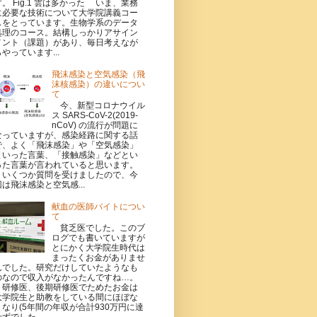
す。 Fig.1 雲は多かった いま、業務
に必要な技術について大学院講義コー
スをとっています。生物学系のデータ
処理のコース。結構しっかりアサイン
メント（課題）があり、毎日考えなが
らやっています...
飛沫感染と空気感染（飛
沫核感染）の違いについ
て
今、新型コロナウイル
ス SARS-CoV-2(2019-
nCoV) の流行が問題に
なっていますが、感染経路に関する話
で、よく「飛沫感染」や「空気感染」
といった言葉、「接触感染」などとい
った言葉が言われていると思います。
いくつか質問を受けましたので、今
回は飛沫感染と空気感...
献血の医師バイトについ
て
貧乏医でした。このブ
ログでも書いていますが
とにかく大学院生時代は
まったくお金がありませ
んでした。研究だけしていたようなも
のなので収入がなかったんですね…。
研修医、後期研修医でためたお金は
大学院生と助教をしている間にほぼな
くなり(5年間の年収が合計930万円に達