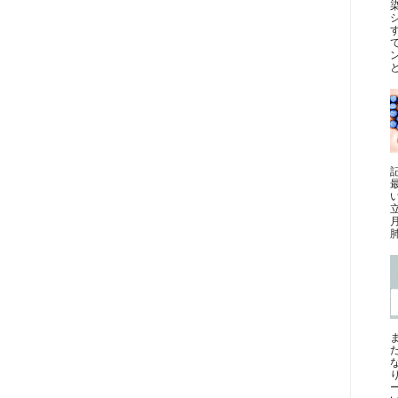
と
最
肺
ー