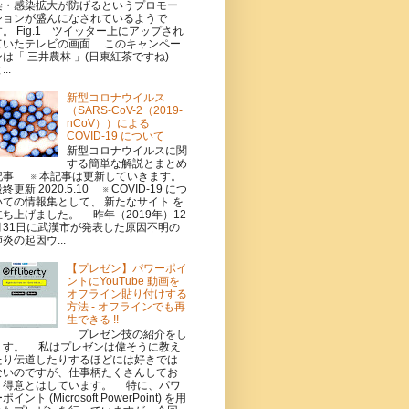
染・感染拡大が防げるというプロモー
ションが盛んになされているようで
す。 Fig.1 ツイッター上にアップされ
ていたテレビの画面 このキャンペー
ンは「 三井農林 」(日東紅茶ですね)
...
新型コロナウイルス
（SARS-CoV-2（2019-
nCoV））による
COVID-19 について
新型コロナウイルスに関
する簡単な解説とまとめ
記事 ※ 本記事は更新していきます。
終更新 2020.5.10 ※ COVID-19 につ
いての情報集として、 新たなサイト を
立ち上げました。 昨年（2019年）12
月31日に武漢市が発表した原因不明の
炎の起因ウ...
【プレゼン】パワーポイ
ントにYouTube 動画を
オフライン貼り付けする
方法 - オフラインでも再
生できる !!
プレゼン技の紹介をし
ます。 私はプレゼンは偉そうに教え
たり伝道したりするほどには好きでは
ないのですが、仕事柄たくさんしてお
り得意とはしています。 特に、パワ
ポイント (Microsoft PowerPoint) を用