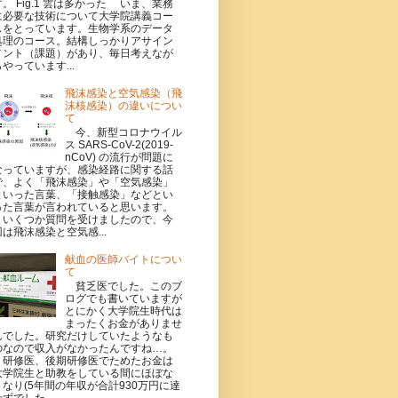
す。 Fig.1 雲は多かった いま、業務
に必要な技術について大学院講義コー
スをとっています。生物学系のデータ
処理のコース。結構しっかりアサイン
メント（課題）があり、毎日考えなが
らやっています...
飛沫感染と空気感染（飛
沫核感染）の違いについ
て
今、新型コロナウイル
ス SARS-CoV-2(2019-
nCoV) の流行が問題に
なっていますが、感染経路に関する話
で、よく「飛沫感染」や「空気感染」
といった言葉、「接触感染」などとい
った言葉が言われていると思います。
いくつか質問を受けましたので、今
回は飛沫感染と空気感...
献血の医師バイトについ
て
貧乏医でした。このブ
ログでも書いていますが
とにかく大学院生時代は
まったくお金がありませ
んでした。研究だけしていたようなも
のなので収入がなかったんですね…。
研修医、後期研修医でためたお金は
大学院生と助教をしている間にほぼな
くなり(5年間の年収が合計930万円に達