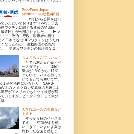
いたプレゼンを行っていますが、今回...
BuzzFeed Japan
Medical への連載4回目
一昨日から公開をはじ
めていただいております HPVV、子宮
頸癌ワクチンに関する連載の第四回
（最終回）が公開されました。 ▶ メ
ディア、政治、行政、医療者の責任
は？ 日本でなぜHPVワクチンはうたれ
なくなったのか 連載四回の総括で
す。 早速反ワクチンの頓珍漢なコ...
ちょこちょこ忙しい日々
とても寒い日が続くベ
セスダです。 朝の
気温が -8℃ から -11℃
ぐらいで、バスを待って
いてもとても寒いです。
Fig.1 研究所内にいるシカ SARS-
CoV-2 の オミクロン変異体の系統によ
る流行がアメリカでもキツイ状態が続
いていますが、ピークアウトして大分
規...
大学院コースの課題など
をする
すっかり秋のベセスダ
です。 空気がより乾
いてきて、いよいよ夏は
終わったなぁと感じま