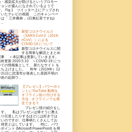
染・感染拡大が防げるというプロモー
ションが盛んになされているようで
す。 Fig.1 ツイッター上にアップされ
ていたテレビの画面 このキャンペー
ンは「 三井農林 」(日東紅茶ですね)
...
新型コロナウイルス
（SARS-CoV-2（2019-
nCoV））による
COVID-19 について
新型コロナウイルスに関
する簡単な解説とまとめ
記事 ※ 本記事は更新していきます。
終更新 2020.5.10 ※ COVID-19 につ
いての情報集として、 新たなサイト を
立ち上げました。 昨年（2019年）12
月31日に武漢市が発表した原因不明の
炎の起因ウ...
【プレゼン】パワーポイ
ントにYouTube 動画を
オフライン貼り付けする
方法 - オフラインでも再
生できる !!
プレゼン技の紹介をし
ます。 私はプレゼンは偉そうに教え
たり伝道したりするほどには好きでは
ないのですが、仕事柄たくさんしてお
り得意とはしています。 特に、パワ
ポイント (Microsoft PowerPoint) を用