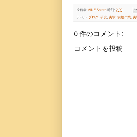
投稿者
MINE Sotaro
時刻:
2:00
ラベル:
ブログ
,
研究
,
実験
,
実験作業
,
実
0 件のコメント:
コメントを投稿