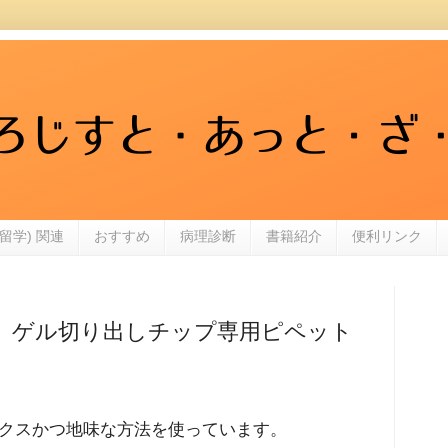
留学) 関連
おすすめ
病理診断
書籍紹介
便利リンク
 ゲル切り出しチップ専用ピペット
クスかつ地味な方法を使っています。