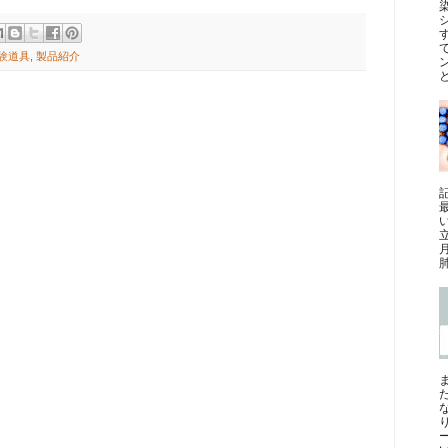
験道具
,
製品紹介
と
最
肺
ー