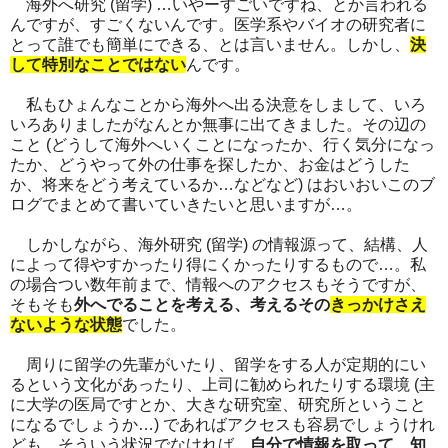
海外へ研究 (留学) …いやーすごいですね、とか言われる
んですが、すごくないんです。医学系やバイオの研究者に
とって誰でも簡単にできる、とは言いません。しかし、
決
して特別なことではない
んです。
私もひょんなことから海外へ出る決意をしまして、いろ
いろありましたがなんとか無事に出てきました。その辺の
こと (どうして海外へいくことになったか、行く気分になっ
たか、どうやって外の仕事を探したか、お金はどうした
か、将来をどう考えているか…などなど) はおいおいこのブ
ログでまとめて書いていきたいと思いますが…。
しかしながら、海外研究 (留学) の情報源って、結構、人
によって得やすかったり得にくかったりするもので…。私
の場合つい数年前まで、情報へのアクセスもそうですが、
そもそも
外へでることを考える、考えるその
きっかけさえ
ないような状態
でした。
周りに留学の先輩がいたり、留学をする人が定期的にい
るという文化があったり、上司に勧められたりする環境 (主
に大学の医局ですとか、大きな研究室、研究所ということ
になるでしょうか…) であればアクセスも容易でしょうけれ
ども、そういう状況でなければ、
自分で情報を取って、知