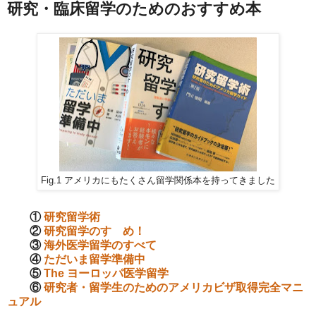
研究・臨床留学のためのおすすめ本
Fig.1 アメリカにもたくさん留学関係本を持ってきました
①
研究留学術
②
研究留学のすゝめ！
③
海外医学留学のすべて
④
ただいま留学準備中
⑤
The ヨーロッパ医学留学
⑥
研究者・留学生のためのアメリカビザ取得完全マニ
ュアル