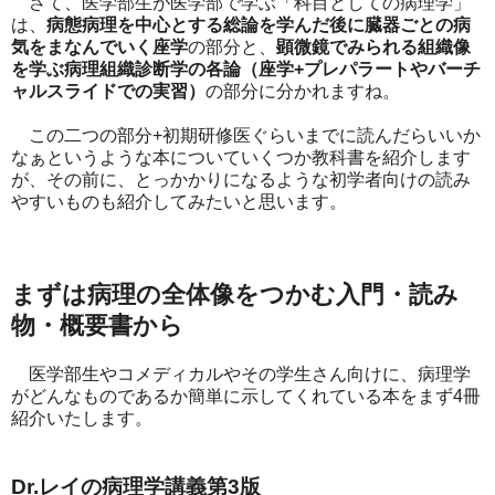
さて、医学部生が医学部で学ぶ「科目としての病理学」
は、
病態病理を中心とする総論を学んだ後に臓器ごとの病
気をまなんでいく座学
の部分と、
顕微鏡でみられる組織像
を学ぶ病理組織診断学の各論（座学+プレパラートやバーチ
ャルスライドでの実習）
の部分に分かれますね。
この二つの部分+初期研修医ぐらいまでに読んだらいいか
なぁというような本についていくつか教科書を紹介します
が、その前に、とっかかりになるような初学者向けの読み
やすいものも紹介してみたいと思います。
まずは病理の全体像をつかむ入門・読み
物・概要書から
医学部生やコメディカルやその学生さん向けに、病理学
がどんなものであるか簡単に示してくれている本をまず4冊
紹介いたします。
Dr.レイの病理学講義第3版