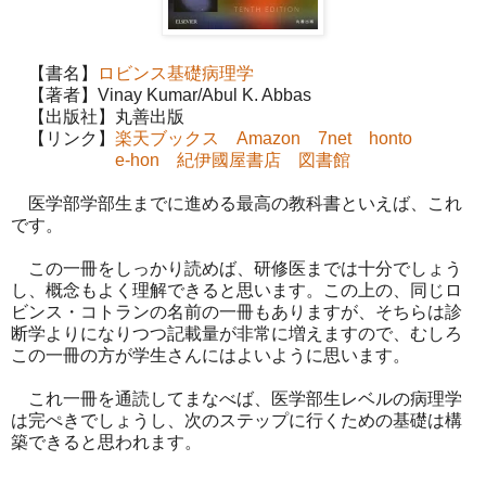
【書名】
ロビンス基礎病理学
【著者】Vinay Kumar/Abul K. Abbas
【出版社】丸善出版
【リンク】
楽天ブックス
Amazon
7net
honto
e-hon
紀伊國屋書店
図書館
医学部学部生までに進める最高の教科書といえば、これ
です。
この一冊をしっかり読めば、研修医までは十分でしょう
し、概念もよく理解できると思います。この上の、同じロ
ビンス・コトランの名前の一冊もありますが、そちらは診
断学よりになりつつ記載量が非常に増えますので、むしろ
この一冊の方が学生さんにはよいように思います。
これ一冊を通読してまなべば、医学部生レベルの病理学
は完ぺきでしょうし、次のステップに行くための基礎は構
築できると思われます。