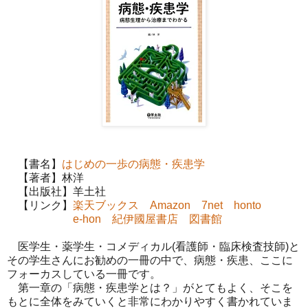
【書名】
はじめの一歩の病態・疾患学
【著者】林洋
【出版社】羊土社
【リンク】
楽天ブックス
Amazon
7net
honto
e-hon
紀伊國屋書店
図書館
医学生・薬学生・コメディカル(看護師・臨床検査技師)と
その学生さんにお勧めの一冊の中で、病態・疾患、ここに
フォーカスしている一冊です。
第一章の「病態・疾患学とは？」がとてもよく、そこを
もとに全体をみていくと非常にわかりやすく書かれていま