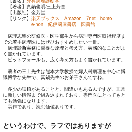
【書名】
外科病理診断学
【著者】真鍋俊明/三上芳喜
【出版社】金芳堂
【リンク】
楽天ブックス
Amazon
7net
honto
e-hon
紀伊國屋書店
図書館
病理志望の研修医・医学部生から病理専門医取得程度ま
での若手病理医にはぜひおすすめしたい一冊。
病理診断実務に重要な原理と考え方、実務的なことがよ
く書かれています。
ピットフォールも、広く考え方もよく書かれています。
著者の三上先生は熊本大学教授で婦人科病理を中心に博
識博学な先生で、真鍋先生のお弟子さんですね。
多少の誤植があることと、間違いもあるんですが、非常
に新しい情報まで組み込まれており、専門医にとってもと
ても勉強になります。
労作であり、読む価値ありです。
というわけで、ラフではありますが