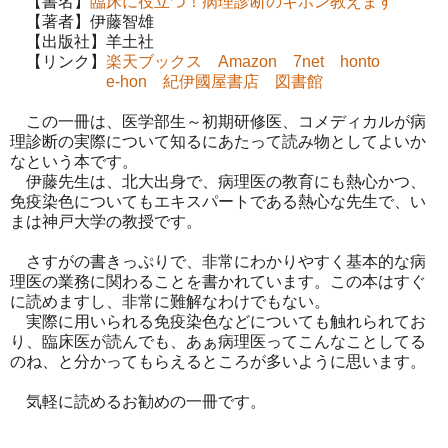
【書名】
臨床に役立つ！病理診断のキホン教えます
【著者】伊藤智雄
【出版社】羊土社
【リンク】
楽天ブックス
Amazon
7net
honto
e-hon
紀伊國屋書店
図書館
この一冊は、医学部生～初期研修医、コメディカルが病
理診断の実際について知るにあたって読み物としてよいか
なという本です。
伊藤先生は、北大出身で、病理医の教育にも熱心かつ、
免疫染色についてもエキスパートである熱心な先生で、い
まは神戸大学の教授です。
さすがの書きっぷりで、非常にわかりやすく基本的な病
理医の業務に関わることを書かれています。この本はすぐ
に読めますし、非常に難解なわけでもない。
実際に用いられる免疫染色などについても触れられてお
り、臨床医が読んでも、あぁ病理医ってこんなことしてる
のね、と分かってもらえるところが多いように思います。
気軽に読めるお勧めの一冊です。