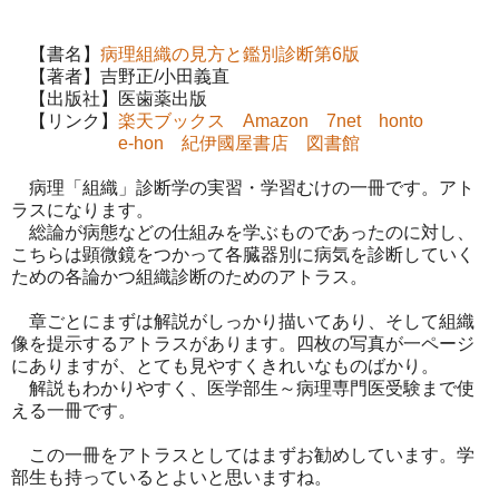
【書名】
病理組織の見方と鑑別診断第6版
【著者】吉野正/小田義直
【出版社】医歯薬出版
【リンク】
楽天ブックス
Amazon
7net
honto
e-hon
紀伊國屋書店
図書館
病理「組織」診断学の実習・学習むけの一冊です。アト
ラスになります。
総論が病態などの仕組みを学ぶものであったのに対し、
こちらは顕微鏡をつかって各臓器別に病気を診断していく
ための各論かつ組織診断のためのアトラス。
章ごとにまずは解説がしっかり描いてあり、そして組織
像を提示するアトラスがあります。四枚の写真が一ページ
にありますが、とても見やすくきれいなものばかり。
解説もわかりやすく、医学部生～病理専門医受験まで使
える一冊です。
この一冊をアトラスとしてはまずお勧めしています。学
部生も持っているとよいと思いますね。