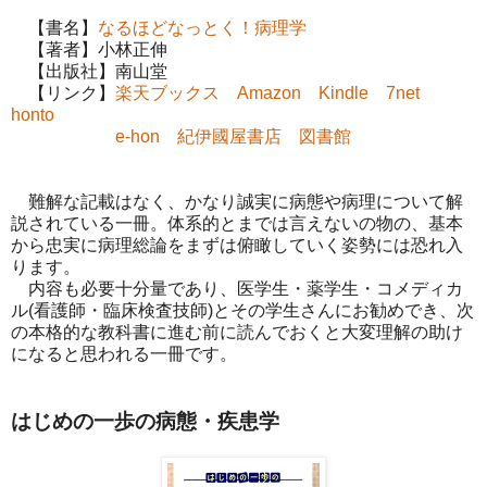
【書名】
なるほどなっとく！病理学
【著者】小林正伸
【出版社】南山堂
【リンク】
楽天ブックス
Amazon
Kindle
7net
honto
e-hon
紀伊國屋書店
図書館
難解な記載はなく、かなり誠実に病態や病理について解
説されている一冊。体系的とまでは言えないの物の、基本
から忠実に病理総論をまずは俯瞰していく姿勢には恐れ入
ります。
内容も必要十分量であり、医学生・薬学生・コメディカ
ル(看護師・臨床検査技師)とその学生さんにお勧めでき、次
の本格的な教科書に進む前に読んでおくと大変理解の助け
になると思われる一冊です。
はじめの一歩の病態・疾患学